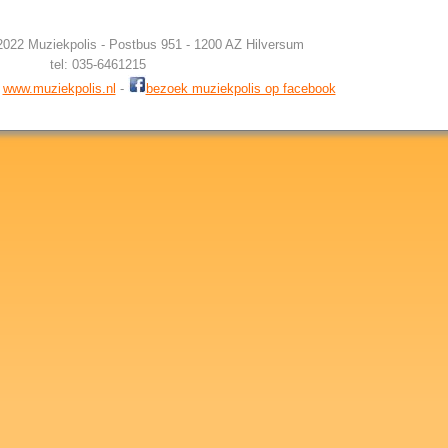
2022 Muziekpolis - Postbus 951 - 1200 AZ Hilversum
tel: 035-6461215
-
www.muziekpolis.nl
-
bezoek muziekpolis op facebook