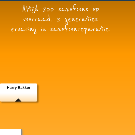
Altijd 200 saxofoons op
voorraad. 3 generaties
ervaring in saxofoonreparatie.
Harry Bakker